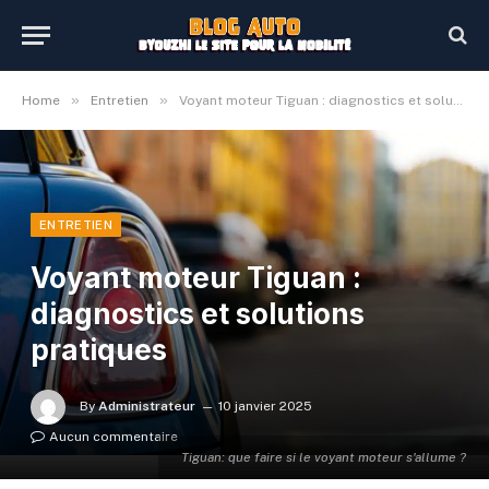
»
»
Home
Entretien
Voyant moteur Tiguan : diagnostics et solutions pratiques
ENTRETIEN
Voyant moteur Tiguan :
diagnostics et solutions
pratiques
By
Administrateur
10 janvier 2025
Aucun commentaire
Tiguan: que faire si le voyant moteur s'allume ?