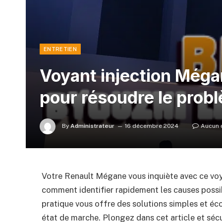
ENTRETIEN
Voyant injection Mégan
pour résoudre le prob
By
Administrateur
16 décembre 2024
Aucun 
Votre Renault Mégane vous inquiète avec ce voy
comment identifier rapidement les causes possib
pratique vous offre des solutions simples et éc
état de marche. Plongez dans cet article et sécu