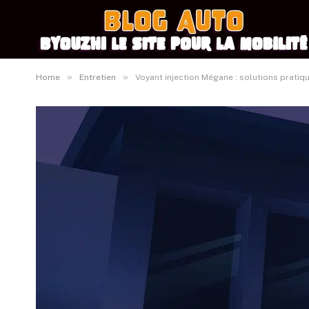
»
»
Home
Entretien
Voyant injection Mégane : solutions prati