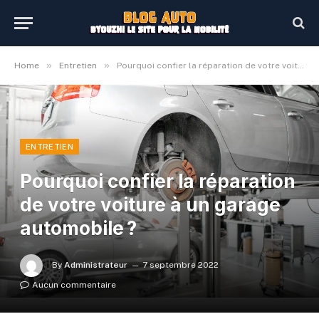
»
»
Home
Entretien
Pourquoi confier la réparation de votre voiture à un garage automobile ?
ENTRETIEN
Pourquoi confier la réparation
de votre voiture à un garage
automobile ?
By
Administrateur
7 septembre 2022
Aucun commentaire