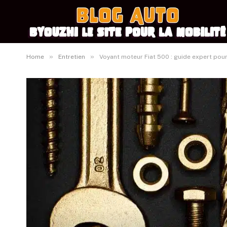
»
»
Home
Entretien
Voyant moteur Fiat 500 : guide expert pou