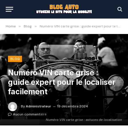
»
»
Home
Blog
Numéro VIN carte grise : guide expert pour le localiser facilement
BLOG
Numéro VIN carte grise :
guide expert pour le localiser
facilement
By
Administrateur
19 décembre 2024
Aucun commentaire
Numéro VIN carte grise : astuces de localisation