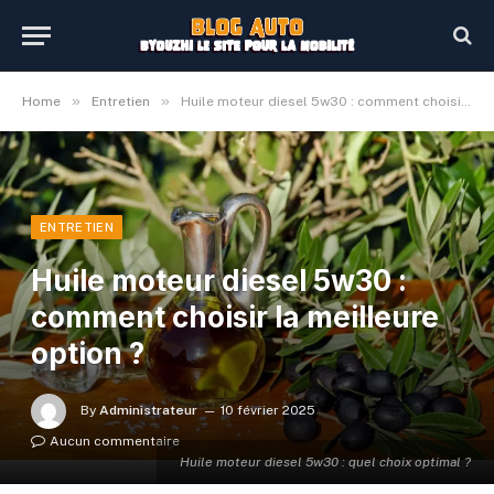
»
»
Home
Entretien
Huile moteur diesel 5w30 : comment choisir la meilleure option ?
ENTRETIEN
Huile moteur diesel 5w30 :
comment choisir la meilleure
option ?
By
Administrateur
10 février 2025
Aucun commentaire
Huile moteur diesel 5w30 : quel choix optimal ?