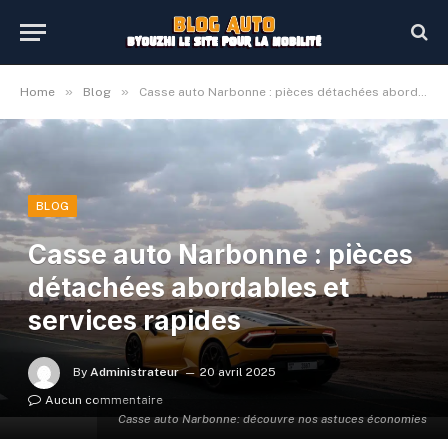
»
»
Home
Blog
Casse auto Narbonne : pièces détachées abordables et services rapides
BLOG
Casse auto Narbonne : pièces
détachées abordables et
services rapides
By
Administrateur
20 avril 2025
Aucun commentaire
Casse auto Narbonne: découvre nos astuces économies